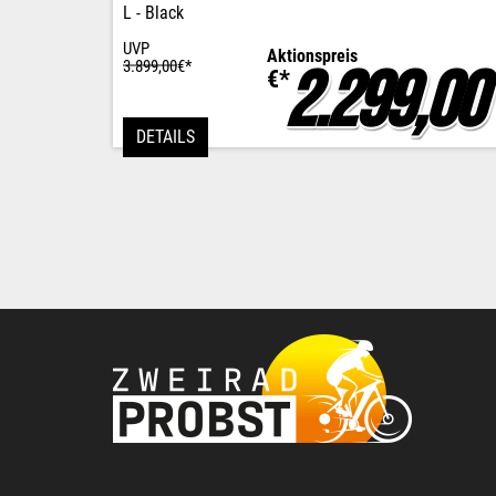
L - Black
UVP
Aktionspreis
3.899,00
€*
2.299,0
€*
DETAILS