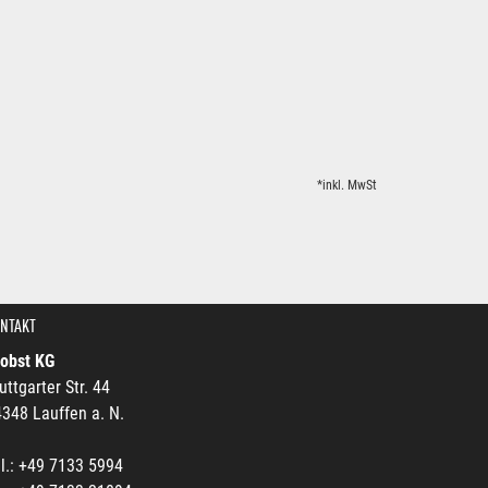
*inkl. MwSt
NTAKT
robst KG
uttgarter Str. 44
348 Lauffen a. N.
l.: +49 7133 5994