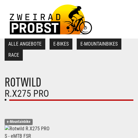
ALLE ANGEBOTE
E-BIKES
E-MOUNTAINBIKES
RACE
ROTWILD
R.X275 PRO
e-Mountainbike
S - eMTB FSR