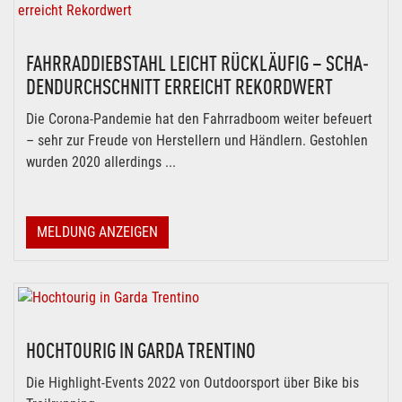
FAHR­R­AD­DIEB­STAHL LEICHT RÜCK­LÄU­FIG – SCHA­
DEN­DURCH­SCHNITT ERREICHT REKORD­WERT
Die Corona-Pandemie hat den Fahrradboom weiter befeuert
– sehr zur Freude von Herstellern und Händlern. Gestohlen
wurden 2020 allerdings ...
MELDUNG ANZEIGEN
HOCHTOURIG IN GARDA TRENTINO
Die Highlight-Events 2022 von Outdoorsport über Bike bis